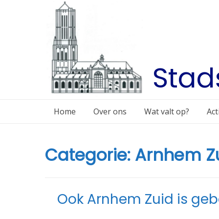
Skip
to
content
Stad
Home
Over ons
Wat valt op?
Act
Categorie:
Arnhem Z
Ook Arnhem Zuid is geb