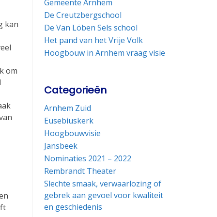
Gemeente Arnhem
De Creutzbergschool
g kan
De Van Löben Sels school
Het pand van het Vrije Volk
veel
Hoogbouw in Arnhem vraag visie
ak om
l
Categorieën
aak
Arnhem Zuid
 van
Eusebiuskerk
Hoogbouwvisie
Jansbeek
Nominaties 2021 – 2022
Rembrandt Theater
Slechte smaak, verwaarlozing of
gebrek aan gevoel voor kwaliteit
ien
en geschiedenis
ft