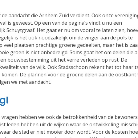
 de aandacht die Arnhem Zuid verdient. Ook onze verenigin
al is geweest. Op een van de pagina’s vindt u nu een
jk Schuytgraaf. Het gaat er nu om vooral te laten zien, hoe
gelijk is het ook noodzakelijk om de vinger aan de pols te
p veel plaatsen prachtige groene gedeelten, maar het is za
oie groen is niet onbedreigd. Soms gaat het om delen die a
 een bouwbestemming uit het verre verleden op rust. De
waliteit van de wijk. Ook Stadsschoon rekent het tot haar t
te komen. De plannen voor de groene delen aan de oostkant
olgen we met aandacht.
g!
te vragen hebben we ook de betrokkenheid van de bewoners
juist leden hebben uit de wijken waar de ontwikkeling missch
 waar de stad er niet mooier door wordt. Voor de kosten hoe